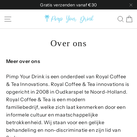
Doorgaan
Gratis verzenden vanaf €30
naar
"D
W
Sitenavigatie
Zoe
artikel
Over ons
Meer over ons
Pimp Your Drink is een onderdeel van Royal Coffee
& Tea Innovations. Royal Coffee & Tea innovations is
opgericht in 2008 in Oudkarspel te Noord-Holland.
Royal Coffee & Tea is een modern
familiebedrijf, welke zich laat kenmerken door een
informele cultuur en maatschappelijke
betrokkenheid. Wij staan voor een gelijke
behandeling en non-discriminatie en zijn lid van